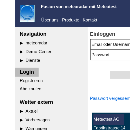
Fusion von
meteoradar
mit Meteotest
Über uns
Produkte
Kontakt
Navigation
Einloggen
meteoradar
Email oder Userna
Demo-Center
Passwort
Dienste
Login
Registrieren
Abo kaufen
Passwort vergessen
Wetter extern
Aktuell
Meteotest AG
Vorhersagen
Fabrikstrasse 14
Warnungen